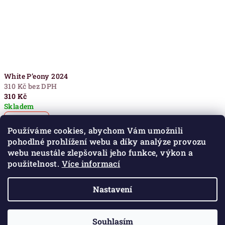
White P’eony 2024
310 Kč bez DPH
310 Kč
Skladem
Detail
Používáme cookies, abychom Vám umožnili
pohodlné prohlížení webu a díky analýze provozu
bílý čaj pravý, 50g
webu neustále zlepšovali jeho funkce, výkon a
použitelnost.
Více informací
Čaj s duší Kavkazu
Nastavení
Z
Copyright 2026
Sakartvelo
. Všechna práva vyhrazena.
á
Souhlasím